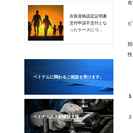
在
在留資格認定証明書
交付申請不交付とな
ビ
ったケースにつ...
招
性
ベトナムに関わるご相談を受けます。
１
ベトナム人人材確保支援
２