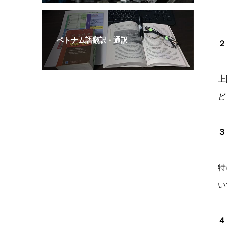
ベトナム語翻訳・通訳
２
上
ど
３
特
い
４