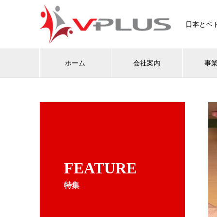
日本とベ
ホーム
会社案内
事
FEATURE
特集