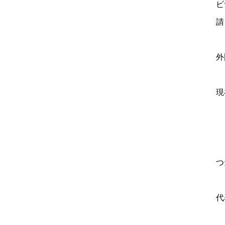
ビ
請
外
現
つ
代