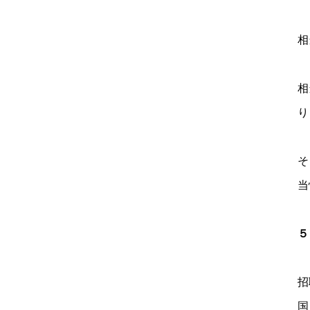
相
相
り
そ
当
５
招
国